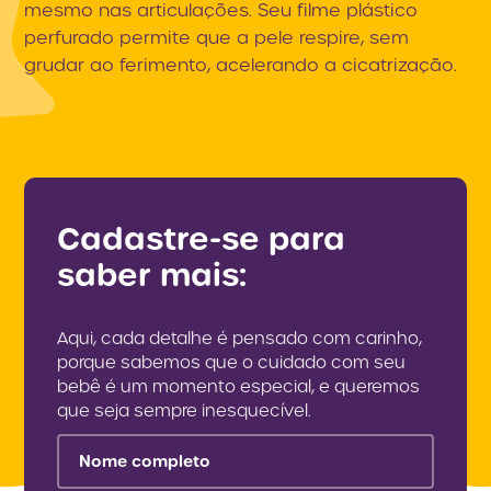
mesmo nas articulações. Seu filme plástico
perfurado permite que a pele respire, sem
grudar ao ferimento, acelerando a cicatrização.
Cadastre-se para
saber mais:
Aqui, cada detalhe é pensado com carinho,
porque sabemos que o cuidado com seu
bebê é um momento especial, e queremos
que seja sempre inesquecível.
Nome completo